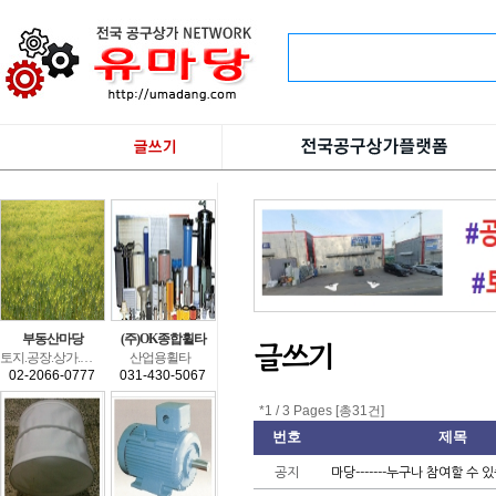
부동산마당
(주)OK종합휠타
글쓰기
토지.공장.상가.창고.상가건물.수익형부동산.전원주택.건축.분양.
산업용휠타
02-2066-0777
031-430-5067
*1/3Pages[총31건]
번호
제목
공지
마당-------누구나참여할수