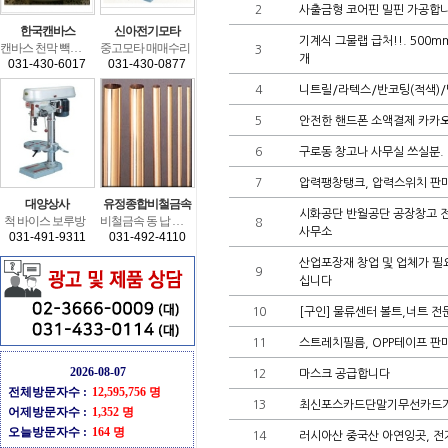
2
사출금형코어핀밀핀가공합니
한국캔바스
신아전기모타
기계식그물랩급처!!.500mm
캔바스천막빽휠타
중고모타매매수리
3
개
031-430-6017
031-430-0877
4
니트릴/라텍스/반코팅(적색)
5
안전한핸드폰소액결제카카오톡b
6
구로동창고나사무실쓰실분.
7
압력팽창탱크,압력스위치판
대양상사
유정종합비철금속
시화공단반월공단공장창고
척바이스보루방
비철금속동납알루미늄
8
사무소
031-491-9311
031-492-4110
산업포장재창업및업체가필
9
십니다
10
[구인]물류센터볼트,너트전
11
스트레치필름,OPP테이프판
2026-08-07
12
마스크공급합니다
전체방문자수:
12,595,756명
13
최신포스카드단말기무선카드
어제방문자수:
1,352명
오늘방문자수:
164명
14
러시아산중국산아연잉곳,전