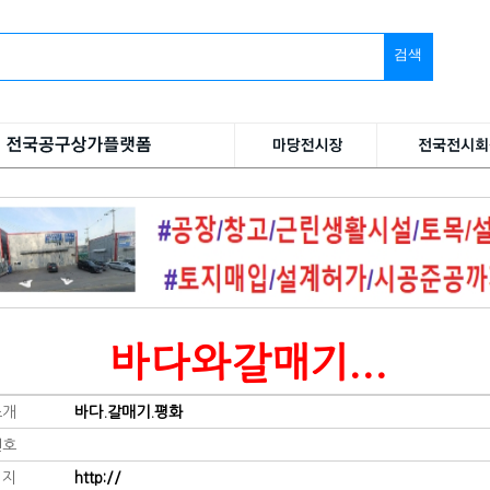
검색
바다와갈매기...
소개
바다.갈매기.평화
번호
이지
http://