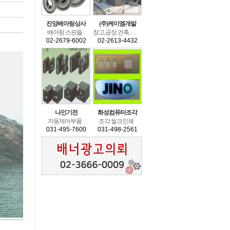
진양베아링상사
(주)케이엠개발
배아링스핀들
창고,공장.건축.분양.빌라건축.상가.전원주택.
02-2679-6002
02-2613-4432
나인기전
화성컴퓨터조각
자동제어부품
조각씰크인쇄
031-495-7600
031-498-2561