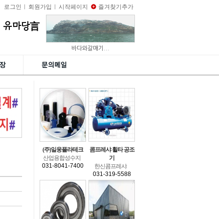
로그인
회원가입
시작페이지
즐겨찾기추가
유마당言
바다와갈매기...
(주)일웅플라테크
콤프레샤휠타공조
산업용합성수지
기
031-8041-7400
한신콤프레샤
031-319-5588