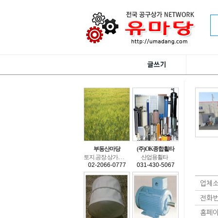
부동산마당
(주)OK종합휠타
토지.공장.상가.창고.상가건물.수익형부동산.전원주택.건축.분양.
산업용휠타
02-2066-0777
031-430-5067
업체
전화
홈페