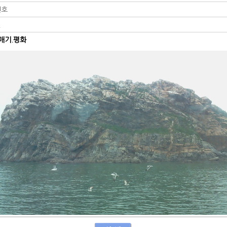
번호
일
매기.평화