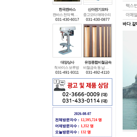
팩스
한국캔바스
신아전기모타
캔바스천막빽휠타
중고모타매매수리
이메
031-430-6017
031-430-0877
바다.갈
대양상사
유정종합비철금속
척바이스보루방
비철금속동납알루미늄
031-491-9311
031-492-4110
2026-08-07
전체방문자수:
12,595,724명
어제방문자수:
1,352명
오늘방문자수:
132명